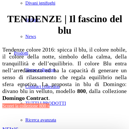
Divani ignifughi
TENDENZE | Il fascino del
Styling
blu
News
Tendenze colore 2016: spicca il blu, il colore nobile,
Prodotti
il colore della notte, simbolo della calma, della
tranquillità e dell’equilibrio. Il colore Blu entra
nell’arredamento ed ha la capacità di generare un
Home collection
senso di rilassamento che regala equilibrio nella
sfera emotiva. La proposta in blu di Domingo:
Contract collection
divano blu in velluto, modello
800
, dalla collezione
Domingo Contract
.
TUTTI I PRODOTTI
Scopri la collezione 800 »
Ricerca avanzata