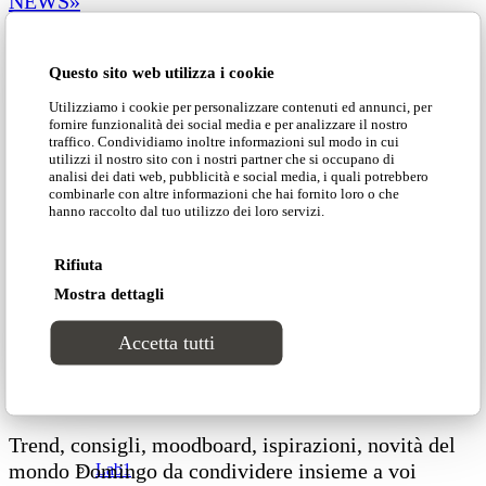
NEWS»
DOMINGO»
Cataloghi
COLLEZIONI»
Questo sito web utilizza i cookie
PROGETTI»
Collezioni
CATALOGHI»
Utilizziamo i cookie per personalizzare contenuti ed annunci, per
fornire funzionalità dei social media e per analizzare il nostro
CONTATTI»
traffico. Condividiamo inoltre informazioni sul modo in cui
Groove
utilizzi il nostro sito con i nostri partner che si occupano di
AIUTI DI STATO RICEVUTI
analisi dei dati web, pubblicità e social media, i quali potrebbero
combinarle con altre informazioni che hai fornito loro o che
hanno raccolto dal tuo utilizzo dei loro servizi.
Tracks
Contributo a valere sul bando “Innovazione di
prodotto sostenibile e digitale”
Rifiuta
Divinitas
Mostra dettagli
Accetta tutti
Sweet dreams
Segui il nostro network
Classico
Trend, consigli, moodboard, ispirazioni, novità del
mondo Domingo da condividere insieme a voi
Lab1