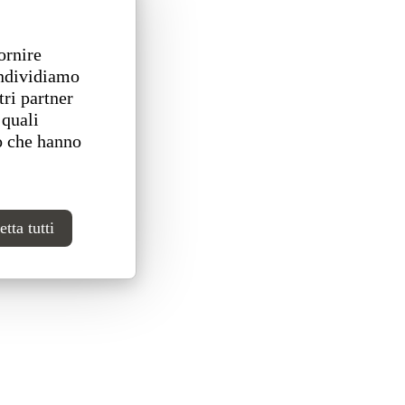
ornire
ondividiamo
tri partner
 quali
o che hanno
tta tutti