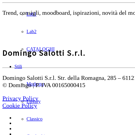
Trend, consigli, moodboard, ispirazioni, novità del 
Lab1
Lab2
CATALOGHI
Domingo Salotti S.r.l.
Stili
Domingo Salotti S.r.l. Str. della Romagna, 285 – 6112
Moderno
© Domingo | P. IVA 00165000415
Privacy Policy
Luxury
Cookie Policy
Classico