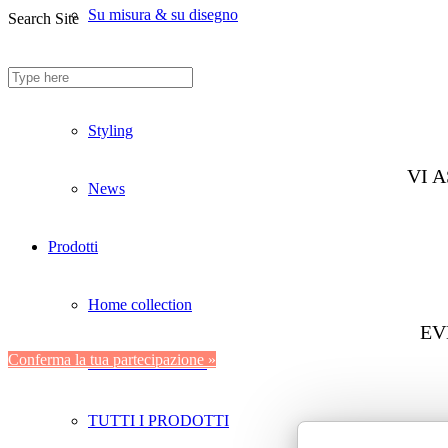
Su misura & su disegno
Search Site
Divani ignifughi
Styling
VI 
News
Prodotti
Home collection
EV
Conferma la tua partecipazione »
Contract collection
TUTTI I PRODOTTI