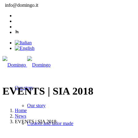
info@domingo.it
Our story
EVENTS | SIA 2018
Our story
Home
News
EVENTS | SIA 2018
Custom and tailor made