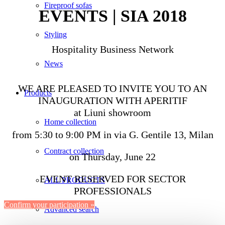
Fireproof sofas
EVENTS | SIA 2018
Styling
Hospitality Business Network
News
WE ARE PLEASED TO INVITE YOU TO AN
Products
INAUGURATION WITH APERITIF
at Liuni showroom
Home collection
from 5:30 to 9:00 PM in via G. Gentile 13, Milan
Contract collection
on Thursday, June 22
EVENT RESERVED FOR SECTOR
ALL PRODUCTS
PROFESSIONALS
Confirm your participation »
Advanced search