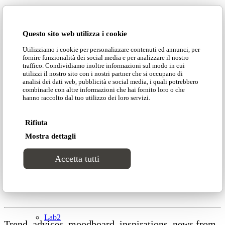
Catalogues
Partners
Questo sito web utilizza i cookie
Collections
Utilizziamo i cookie per personalizzare contenuti ed annunci, per
fornire funzionalità dei social media e per analizzare il nostro
traffico. Condividiamo inoltre informazioni sul modo in cui
Groove
utilizzi il nostro sito con i nostri partner che si occupano di
NEWS»
analisi dei dati web, pubblicità e social media, i quali potrebbero
DOMINGO
»
combinarle con altre informazioni che hai fornito loro o che
hanno raccolto dal tuo utilizzo dei loro servizi.
COLLECTIONS»
Tracks
PROJECTS»
Rifiuta
CATALOGUES»
Divinitas
CONTACTS»
Mostra dettagli
Accetta tutti
Sweet dreams
Follow our network
Classic
Lab2
Trend, advices, moodboard, inspirations, news from