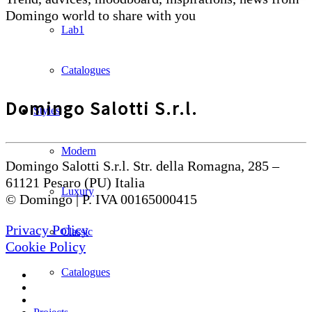
Domingo world to share with you
Lab1
Catalogues
Domingo Salotti S.r.l.
Styles
Modern
Domingo Salotti S.r.l. Str. della Romagna, 285 –
61121 Pesaro (PU) Italia
Luxury
© Domingo | P. IVA 00165000415
Privacy Policy
Classic
Cookie Policy
Catalogues