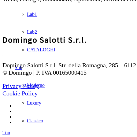
Lab1
Lab2
Domingo Salotti S.r.l.
CATALOGHI
Domingo Salotti S.r.l. Str. della Romagna, 285 – 6112
Stili
© Domingo | P. IVA 00165000415
Moderno
Privacy Policy
Cookie Policy
Luxury
Classico
Top