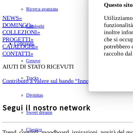
Questo sito
Ricerca avanzata
Utilizziamo 
NEWS»
funzionalità
DOMINGO»
Cataloghi
inoltre info
COLLEZIONI»
che si occup
PROGETTI»
Collezioni
potrebbero 
CATALOGHI»
raccolto dal
CONTATTI»
Groove
AIUTI DI STATO RICEVUTI
Tracks
Contributo a valere sul bando “Innovazione di prodotto
Divinitas
Segui il nostro network
Sweet dreams
Classico
Trend, consigli, moodboard, ispirazioni, novità del 