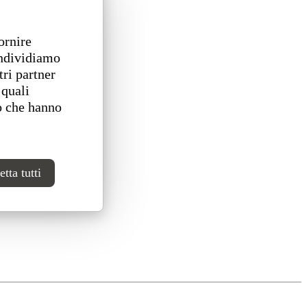
ornire
ondividiamo
tri partner
 quali
o che hanno
tta tutti