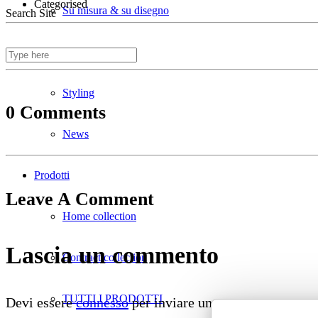
Categorised
Su misura & su disegno
Search Site
Divani ignifughi
Styling
0 Comments
News
Prodotti
Leave A Comment
Home collection
Lascia un commento
Contract collection
TUTTI I PRODOTTI
Devi essere
connesso
per inviare un commento.