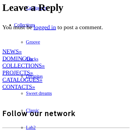
Leave a Reply
Catalogues
Collections
You must be
logged in
to post a comment.
Groove
NEWS»
DOMINGO
»
Tracks
COLLECTIONS»
PROJECTS»
Divinitas
CATALOGUES»
CONTACTS»
Sweet dreams
Classic
Follow our network
Lab2