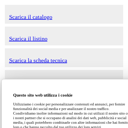
Scarica il catalogo
Scarica il listino
Scarica la scheda tecnica
Scarica 2D/3D
Questo sito web utilizza i cookie
Utilizziamo i cookie per personalizzare contenuti ed annunci, per fornire
funzionalità dei social media e per analizzare il nostro traffico.
Atena massimizza il comfort del divano letto, può
Condividiamo inoltre informazioni sul modo in cui utilizzi il nostro sito 
ospitare materassi di varie misure, da singolo a
i nostri partner che si occupano di analisi dei dati web, pubblicità e social
media, i quali potrebbero combinarle con altre informazioni che hai fornit
matrimoniale, e allo stesso tempo ha un ingombro
loro o che hanno raccolto dal tuo utilizzo dei loro servizi.