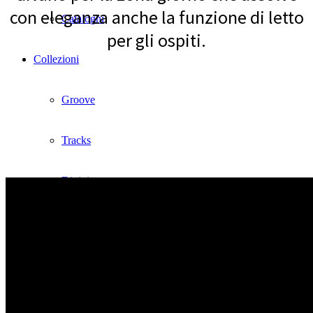
con eleganza anche la funzione di letto
Cataloghi
per gli ospiti.
Collezioni
Groove
Tracks
Divinitas
Sweet dreams
Classico
Lab1