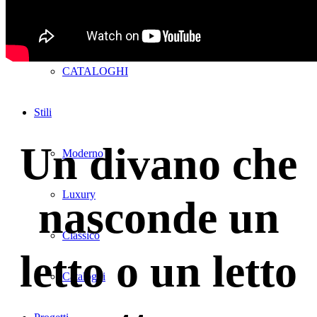
Lab2
CATALOGHI
Stili
Un divano che
Moderno
Luxury
nasconde un
Classico
letto o un letto
Cataloghi