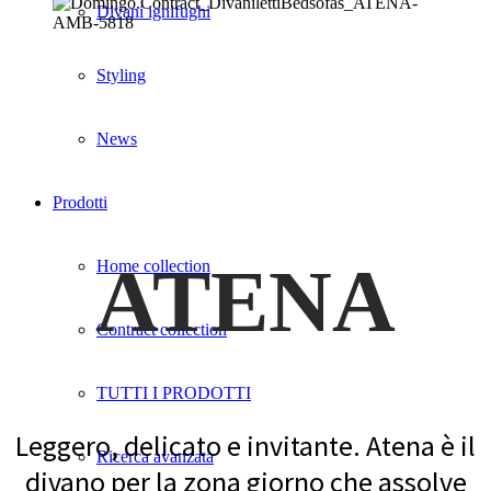
Divani ignifughi
Styling
News
Prodotti
ATENA
Home collection
Contract collection
TUTTI I PRODOTTI
Leggero, delicato e invitante. Atena è il
Ricerca avanzata
divano per la zona giorno che assolve