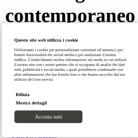
contemporaneo
Boston
, firmata
Domingo Contract
,
è una linea di
Questo sito web utilizza i cookie
elementi d’arredo ignifughi, disponibili in tre
Utilizziamo i cookie per personalizzare contenuti ed annunci, per
forme e colorazioni differenti, adatti a soddisfare
fornire funzionalità dei social media e per analizzare il nostro
tutti i gusti. È possibile abbinare ciascun elemento
traffico. Condividiamo inoltre informazioni sul modo in cui utilizzi
il nostro sito con i nostri partner che si occupano di analisi dei dati
della collezione a poltrone su basi con schienale
web, pubblicità e social media, i quali potrebbero combinarle con
alto o basso.
altre informazioni che hai fornito loro o che hanno raccolto dal tuo
utilizzo dei loro servizi.
Dimensioni
Rifiuta
Mostra dettagli
Accetta tutti
Scarica il catalogo