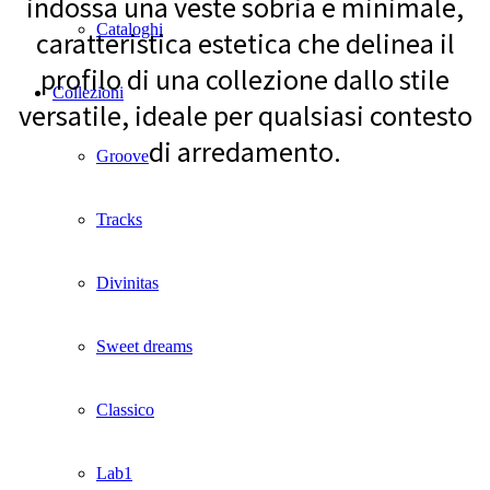
indossa una veste sobria e minimale,
Cataloghi
caratteristica estetica che delinea il
profilo di una collezione dallo stile
Collezioni
versatile, ideale per qualsiasi contesto
di arredamento.
Groove
Tracks
Divinitas
Sweet dreams
Classico
Lab1