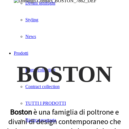
Divani ignifughi
Styling
News
Prodotti
BOSTON
Home collection
Contract collection
TUTTI I PRODOTTI
Boston
è una famiglia di poltrone e
divani di design contemporaneo che
Ricerca avanzata