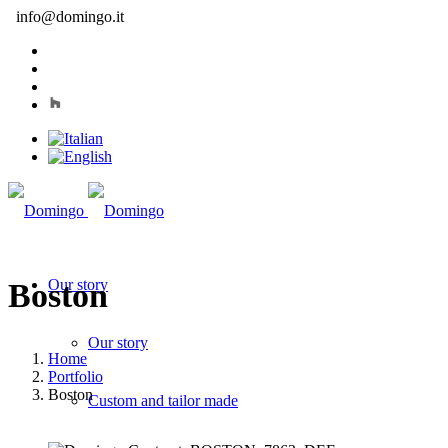
info@domingo.it
Our story
Boston
Our story
Home
Portfolio
Boston
Custom and tailor made