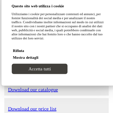
Questo sito web utilizza i cookie
Boston
is a line of fireproof sofas and armchairs,
Utilizziamo i cookie per personalizzare contenuti ed annunci, per
fornire funzionalità dei social media e per analizzare il nostro
available in three different shapes and colors, that
traffico. Condividiamo inoltre informazioni sul modo in cui utilizzi
will satisfy any need. It is possible to combine
il nostro sito con i nostri partner che si occupano di analisi dei dati
web, pubblicità e social media, i quali potrebbero combinarle con
each element of the collection with armchairs with
altre informazioni che hai fornito loro o che hanno raccolto dal tuo
high or low backs
utilizzo dei loro servizi.
Rifiuta
Dimensions
Mostra dettagli
Accetta tutti
Download our catalogue
Download our price list