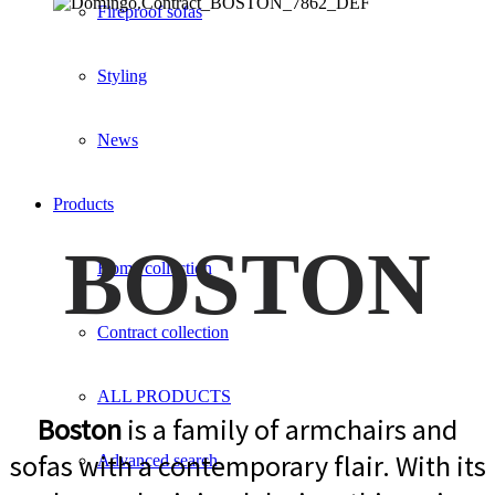
Fireproof sofas
Styling
News
Products
BOSTON
Home collection
Contract collection
ALL PRODUCTS
Boston
is a family of armchairs and
sofas with a contemporary flair. With its
Advanced search