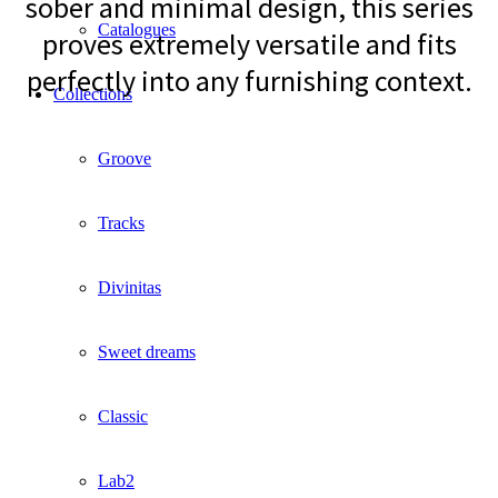
sober and minimal design, this series
Catalogues
proves extremely versatile and fits
perfectly into any furnishing context.
Collections
Groove
Tracks
Divinitas
Sweet dreams
Classic
Lab2