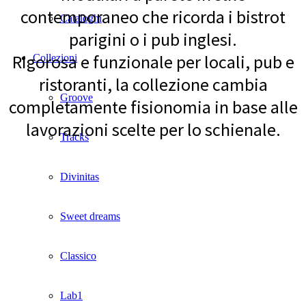
contemporaneo che ricorda i bistrot
Cataloghi
parigini o i pub inglesi.
Rigorosa e funzionale per locali, pub e
Collezioni
ristoranti, la collezione cambia
Groove
completamente fisionomia in base alle
lavorazioni scelte per lo schienale.
Tracks
Divinitas
Sweet dreams
Classico
Lab1