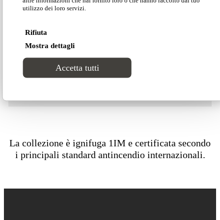
altre informazioni che hai fornito loro o che hanno raccolto dal tuo
utilizzo dei loro servizi.
Scarica il listino
Rifiuta
Mostra dettagli
Scarica la scheda tecnica
Accetta tutti
Scarica 2D/3D
La collezione è ignifuga 1IM e certificata secondo
i principali standard antincendio internazionali.