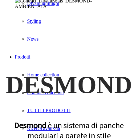
Divani ignifughi
Styling
News
Prodotti
DESMOND
Home collection
Contract collection
TUTTI I PRODOTTI
Desmond
è un sistema di panche
Ricerca avanzata
modulari a parete in stile