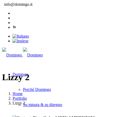
info@domingo.it
Domingo
Lizzy 2
Perché Domingo
Home
Portfolio
Lizzy 2
Su misura & su disegno