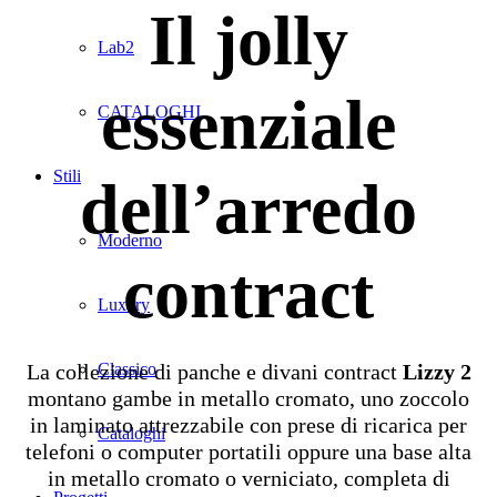
Il jolly
Lab2
essenziale
CATALOGHI
Stili
dell’arredo
Moderno
contract
Luxury
La collezione di panche e divani contract
Lizzy 2
Classico
montano gambe in metallo cromato, uno zoccolo
in laminato attrezzabile con prese di ricarica per
Cataloghi
telefoni o computer portatili oppure una base alta
in metallo cromato o verniciato, completa di