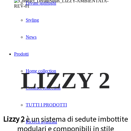
Divani ignifughi
Styling
News
Prodotti
LIZZY 2
Home collection
Contract collection
TUTTI I PRODOTTI
Lizzy 2
è un sistema di sedute imbottite
Ricerca avanzata
modulari e componibili in stile