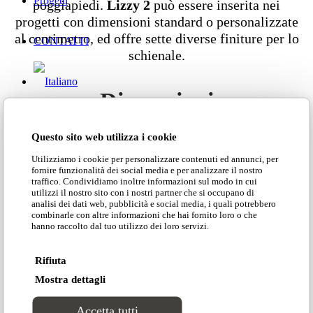
Progetti
poggiapiedi.
Lizzy 2
può essere inserita nei
progetti con dimensioni standard o personalizzate
al centimetro, ed offre sette diverse finiture per lo
CONTATTI
schienale.
Dimensioni
Questo sito web utilizza i cookie
Utilizziamo i cookie per personalizzare contenuti ed annunci, per
fornire funzionalità dei social media e per analizzare il nostro
Area clienti
traffico. Condividiamo inoltre informazioni sul modo in cui
utilizzi il nostro sito con i nostri partner che si occupano di
Scarica il catalogo
analisi dei dati web, pubblicità e social media, i quali potrebbero
Search Site
combinarle con altre informazioni che hai fornito loro o che
hanno raccolto dal tuo utilizzo dei loro servizi.
Scarica il listino
Rifiuta
Mostra dettagli
Scarica la scheda tecnica
Accetta tutti