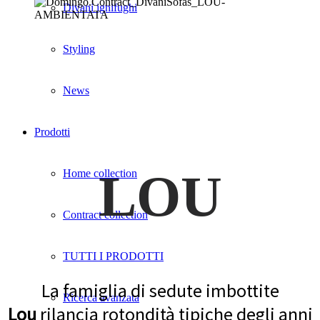
Divani ignifughi
Styling
News
Prodotti
LOU
Home collection
Contract collection
TUTTI I PRODOTTI
La famiglia di sedute imbottite
Ricerca avanzata
Lou
rilancia rotondità tipiche degli anni