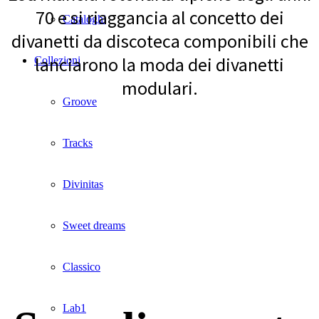
70 e si riaggancia al concetto dei
Cataloghi
divanetti da discoteca componibili che
lanciarono la moda dei divanetti
Collezioni
modulari.
Groove
Tracks
Divinitas
Sweet dreams
Classico
Lab1