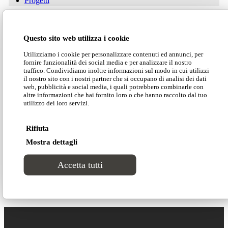
Progetti
CONTATTI
Scarica il listino
Questo sito web utilizza i cookie
Utilizziamo i cookie per personalizzare contenuti ed annunci, per
fornire funzionalità dei social media e per analizzare il nostro
Scarica la scheda tecnica
traffico. Condividiamo inoltre informazioni sul modo in cui utilizzi
il nostro sito con i nostri partner che si occupano di analisi dei dati
web, pubblicità e social media, i quali potrebbero combinarle con
altre informazioni che hai fornito loro o che hanno raccolto dal tuo
utilizzo dei loro servizi.
Scarica 2D/3D
Area clienti
Rifiuta
Mostra dettagli
Search Site
La collezione è ignifuga 1IM e certificata secondo
Accetta tutti
i principali standard antincendio internazionali.