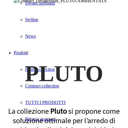
Divani ignifughi
Styling
News
Prodotti
PLUTO
Home collection
Contract collection
TUTTI I PRODOTTI
La collezione
Pluto
si propone come
soluzione ottimale per l’arredo di
Ricerca avanzata