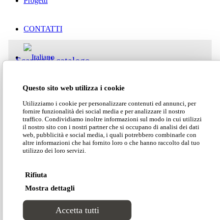
Progetti
CONTATTI
Scarica il catalogo
Questo sito web utilizza i cookie
Scarica il listino
Utilizziamo i cookie per personalizzare contenuti ed annunci, per
fornire funzionalità dei social media e per analizzare il nostro
traffico. Condividiamo inoltre informazioni sul modo in cui utilizzi
Area clienti
il nostro sito con i nostri partner che si occupano di analisi dei dati
Scarica la scheda tecnica
web, pubblicità e social media, i quali potrebbero combinarle con
altre informazioni che hai fornito loro o che hanno raccolto dal tuo
Search Site
utilizzo dei loro servizi.
Scarica 2D/3D
Rifiuta
Mostra dettagli
Accetta tutti