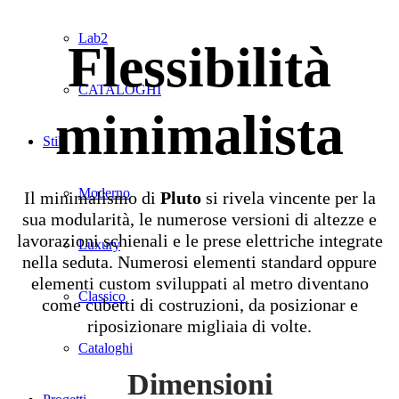
Lab2
Flessibilità
CATALOGHI
minimalista
Stili
Moderno
Il minimalismo di
Pluto
si rivela vincente per la
sua modularità, le numerose versioni di altezze e
lavorazioni schienali e le prese elettriche integrate
Luxury
nella seduta. Numerosi elementi standard oppure
elementi custom sviluppati al metro diventano
Classico
come cubetti di costruzioni, da posizionar e
riposizionare migliaia di volte.
Cataloghi
Dimensioni