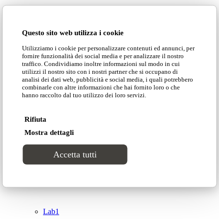
Domingo Salotti S.r.l.
Cataloghi
Questo sito web utilizza i cookie
Collezioni
Utilizziamo i cookie per personalizzare contenuti ed annunci, per
Domingo Salotti S.r.l. Str. della Romagna, 285 –
fornire funzionalità dei social media e per analizzare il nostro
61121 Pesaro (PU) Italia
traffico. Condividiamo inoltre informazioni sul modo in cui
Groove
utilizzi il nostro sito con i nostri partner che si occupano di
© Domingo | P. IVA 00165000415
analisi dei dati web, pubblicità e social media, i quali potrebbero
combinarle con altre informazioni che hai fornito loro o che
hanno raccolto dal tuo utilizzo dei loro servizi.
Privacy Policy
Tracks
Cookie Policy
Rifiuta
Divinitas
Mostra dettagli
Accetta tutti
Sweet dreams
Top
Classico
Lab1