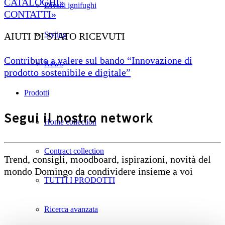
CATALOGHI»
Divani ignifughi
CONTATTI»
Styling
AIUTI DI STATO RICEVUTI
Contributo a valere sul bando “Innovazione di
News
prodotto sostenibile e digitale”
Prodotti
Segui il nostro network
Home collection
Contract collection
Trend, consigli, moodboard, ispirazioni, novità del
mondo Domingo da condividere insieme a voi
TUTTI I PRODOTTI
Ricerca avanzata