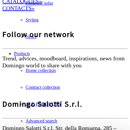
CATALOGUES»
Fireproof sofas
CONTACTS»
Styling
Follow our network
News
Products
Trend, advices, moodboard, inspirations, news from
Domingo world to share with you
Home collection
Contract collection
Domingo Salotti S.r.l.
ALL PRODUCTS
Advanced search
Domingo Salotti S.r.l. Str. della Romagna, 285 –