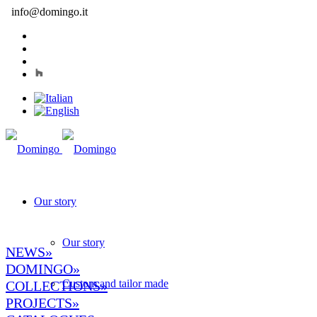
info@domingo.it
Our story
Our story
NEWS»
DOMINGO
»
Custom and tailor made
COLLECTIONS»
PROJECTS»