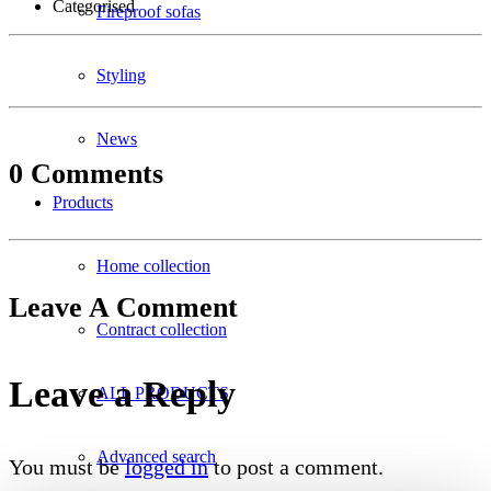
Categorised
Fireproof sofas
Styling
News
0 Comments
Products
Home collection
Leave A Comment
Contract collection
Leave a Reply
ALL PRODUCTS
Advanced search
You must be
logged in
to post a comment.