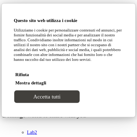
Catalogues
NEWS»
Questo sito web utilizza i cookie
DOMINGO
»
Collections
Utilizziamo i cookie per personalizzare contenuti ed annunci, per
COLLECTIONS»
fornire funzionalità dei social media e per analizzare il nostro
PROJECTS»
traffico. Condividiamo inoltre informazioni sul modo in cui
Groove
utilizzi il nostro sito con i nostri partner che si occupano di
CATALOGUES»
analisi dei dati web, pubblicità e social media, i quali potrebbero
CONTACTS»
combinarle con altre informazioni che hai fornito loro o che
hanno raccolto dal tuo utilizzo dei loro servizi.
Tracks
Rifiuta
Divinitas
Follow our network
Mostra dettagli
Accetta tutti
Sweet dreams
Trend, advices, moodboard, inspirations, news from
Domingo world to share with you
Classic
Lab2