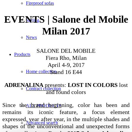
Fireproof sofas
EVENTS | Salone del Mobile
Styling
Milan 2017
News
SALONE DEL MOBILE
Products
Fiera Rho, Milan
April 4-9, 2017
Stand 16 E44
Home collection
ADRENALINA
presents:
LOST IN COLORS
lost
Contract collection
and found colors
Since the brand beginning, color has been and
ALL PRODUCTS
remains its iconic feature, a focus element
expressed, year after year, in the multiple shades and
Advanced search
shapes of the unconventional and unexpected forms