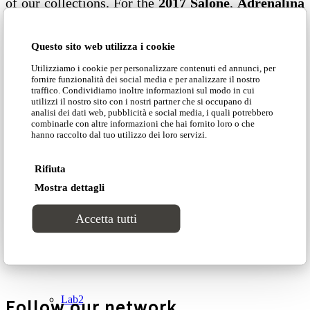
of our collections. For the
2017 Salone
,
Adrenalina
presents apparently symmetrical structures – which
Catalogues
in reality defy the laws of physics and recall avant-
Questo sito web utilizza i cookie
garde deconstruction concepts – by slimming the
Collections
thicknesses or enhancing the curves of very different
Utilizziamo i cookie per personalizzare contenuti ed annunci, per
fornire funzionalità dei social media e per analizzare il nostro
pieces unified by color.
traffico. Condividiamo inoltre informazioni sul modo in cui
Groove
utilizzi il nostro sito con i nostri partner che si occupano di
Explore Adrenalina »
analisi dei dati web, pubblicità e social media, i quali potrebbero
combinarle con altre informazioni che hai fornito loro o che
hanno raccolto dal tuo utilizzo dei loro servizi.
Tracks
NEWS»
Rifiuta
DOMINGO
»
Divinitas
Mostra dettagli
COLLECTIONS»
PROJECTS»
Accetta tutti
Sweet dreams
CATALOGUES»
CONTACTS»
Classic
Lab2
Follow our network