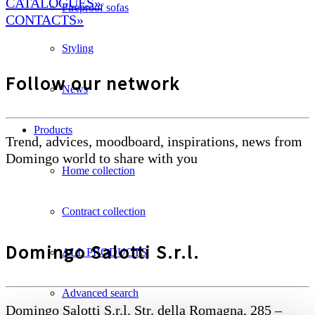
CATALOGUES»
Fireproof sofas
CONTACTS»
Styling
Follow our network
News
Products
Trend, advices, moodboard, inspirations, news from
Domingo world to share with you
Home collection
Contract collection
Domingo Salotti S.r.l.
ALL PRODUCTS
Advanced search
Domingo Salotti S.r.l. Str. della Romagna, 285 –