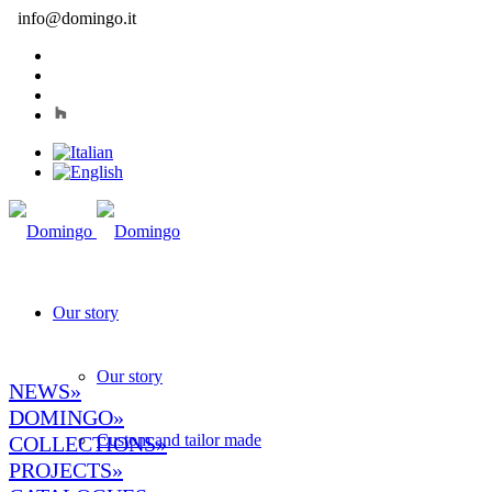
info@domingo.it
Our story
Our story
NEWS»
DOMINGO
»
Custom and tailor made
COLLECTIONS»
PROJECTS»