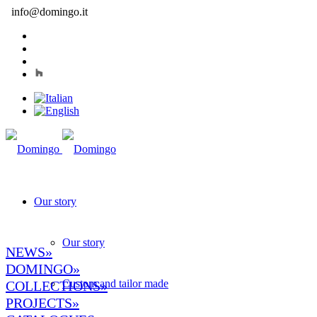
info@domingo.it
Our story
Our story
NEWS»
DOMINGO
»
Custom and tailor made
COLLECTIONS»
PROJECTS»