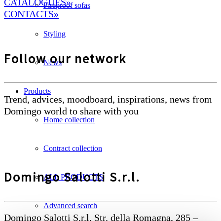
CATALOGUES»
Fireproof sofas
CONTACTS»
Styling
Follow our network
News
Products
Trend, advices, moodboard, inspirations, news from
Domingo world to share with you
Home collection
Contract collection
Domingo Salotti S.r.l.
ALL PRODUCTS
Advanced search
Domingo Salotti S.r.l. Str. della Romagna, 285 –