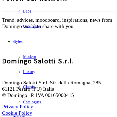
Lab1
Trend, advices, moodboard, inspirations, news from
Domingo world to share with you
Catalogues
Styles
Modern
Domingo Salotti S.r.l.
Luxury
Domingo Salotti S.r.l. Str. della Romagna, 285 –
Classic
61121 Pesaro (PU) Italia
© Domingo | P. IVA 00165000415
Catalogues
Privacy Policy
Cookie Policy