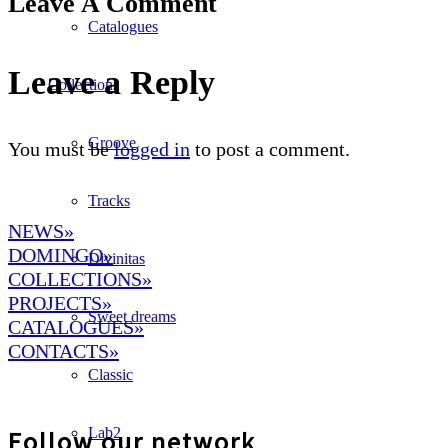
Leave A Comment
Catalogues
Leave a Reply
Collections
Groove
You must be
logged in
to post a comment.
Tracks
NEWS»
DOMINGO
»
Divinitas
COLLECTIONS»
PROJECTS»
Sweet dreams
CATALOGUES»
CONTACTS»
Classic
Lab2
Follow our network