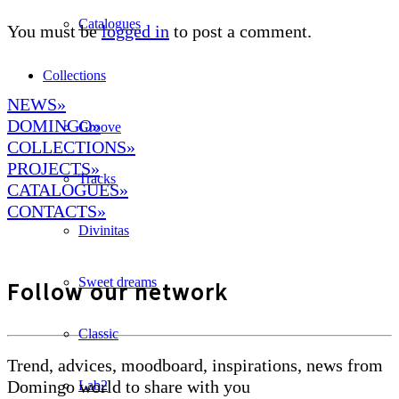
Catalogues
You must be
logged in
to post a comment.
Collections
NEWS»
DOMINGO
»
Groove
COLLECTIONS»
PROJECTS»
Tracks
CATALOGUES»
CONTACTS»
Divinitas
Sweet dreams
Follow our network
Classic
Trend, advices, moodboard, inspirations, news from
Domingo world to share with you
Lab2