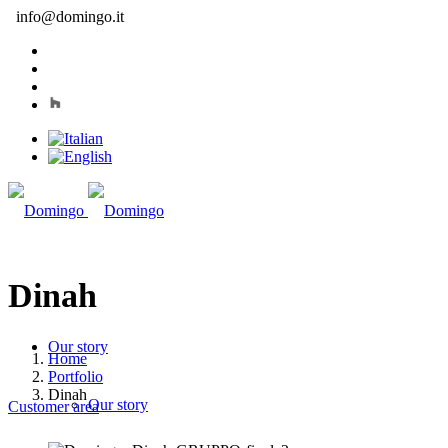
info@domingo.it
Dinah
Our story
Home
Portfolio
Dinah
Our story
Customer area