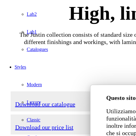
High, li
Lab2
Lab1
The Justin collection consists of standard size
different finishings and workings, with lami
Catalogues
Styles
Modern
Questo sito
Luxury
Download our catalogue
Utilizziamo 
funzionalità
Classic
inoltre info
Download our price list
che si occup