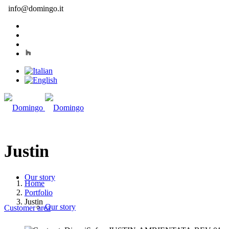
info@domingo.it
Justin
Our story
Home
Portfolio
Justin
Our story
Customer area