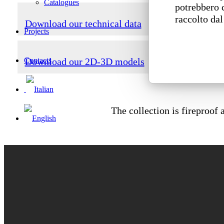
Catalogues
potrebbero 
raccolto dal
Download our technical data
Projects
Contacts
Download our 2D-3D models
The collection is fireproof 