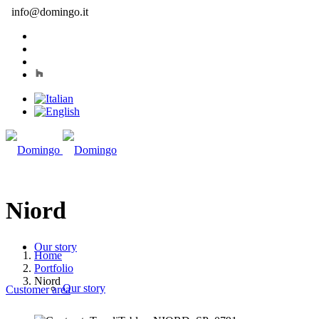
info@domingo.it
Niord
Our story
Home
Portfolio
Niord
Our story
Customer area