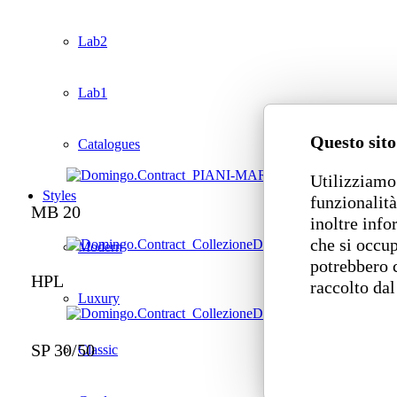
Lab2
Lab1
Questo sito
Catalogues
Utilizziamo 
Styles
funzionalità
MB 20
inoltre info
che si occup
Modern
potrebbero 
HPL
raccolto dal
Luxury
SP 30/50
Classic