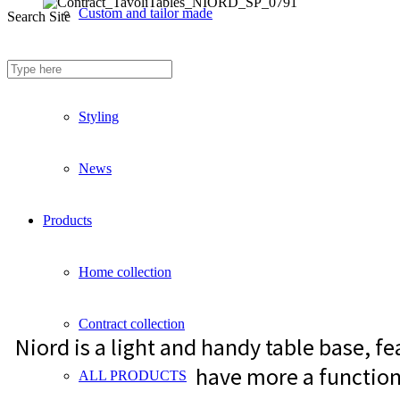
Custom and tailor made
Search Site
Fireproof sofas
Styling
News
Products
Home collection
Contract collection
Niord is a light and handy table base, f
have more a function
ALL PRODUCTS