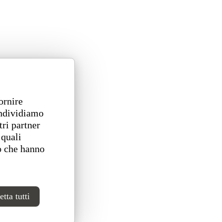
ornire
ondividiamo
tri partner
 quali
o che hanno
tta tutti