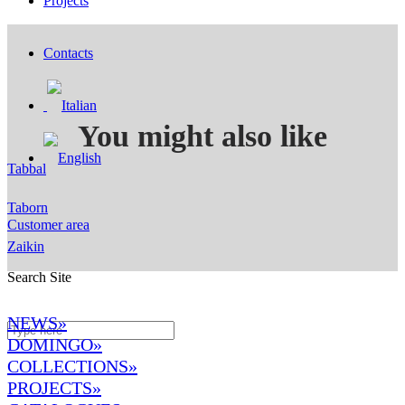
Projects
Contacts
You might also like
Tabbal
Taborn
Customer area
Zaikin
Search Site
NEWS»
DOMINGO
»
COLLECTIONS»
PROJECTS»