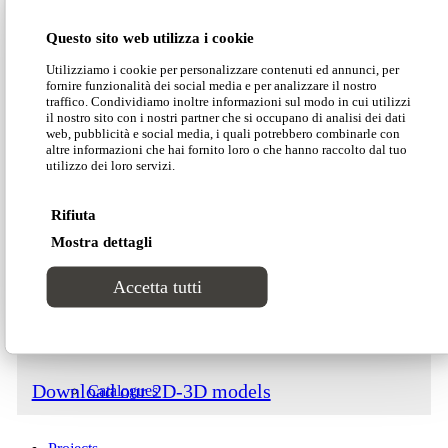
Dimensions
Questo sito web utilizza i cookie
Lab1
Utilizziamo i cookie per personalizzare contenuti ed annunci, per
fornire funzionalità dei social media e per analizzare il nostro
Catalogues
traffico. Condividiamo inoltre informazioni sul modo in cui utilizzi
il nostro sito con i nostri partner che si occupano di analisi dei dati
web, pubblicità e social media, i quali potrebbero combinarle con
altre informazioni che hai fornito loro o che hanno raccolto dal tuo
Styles
Browse our catalogue
utilizzo dei loro servizi.
Rifiuta
Modern
Download our price list
Mostra dettagli
Luxury
Accetta tutti
Download our technical data
Classic
Download our 2D-3D models
Catalogues