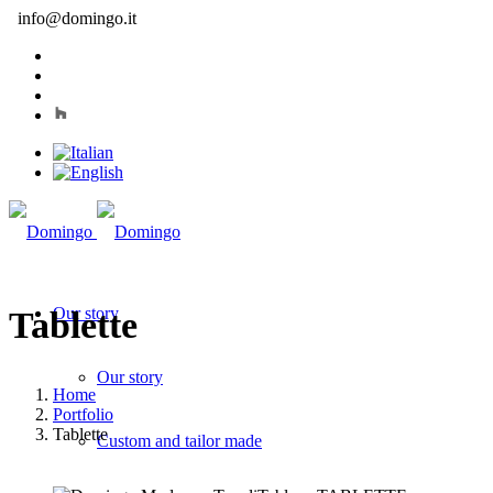
info@domingo.it
Our story
Tablette
Our story
Home
Portfolio
Tablette
Custom and tailor made