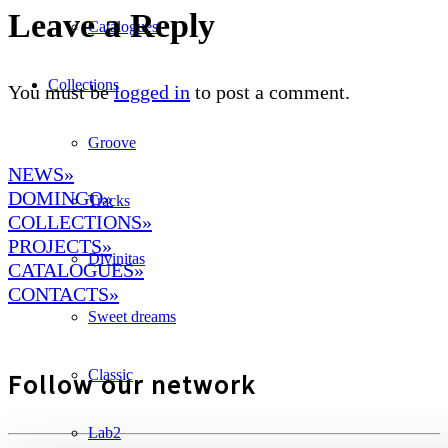
Leave a Reply
Catalogues
Collections
You must be
logged in
to post a comment.
Groove
NEWS»
DOMINGO
»
Tracks
COLLECTIONS»
PROJECTS»
Divinitas
CATALOGUES»
CONTACTS»
Sweet dreams
Classic
Follow our network
Lab2