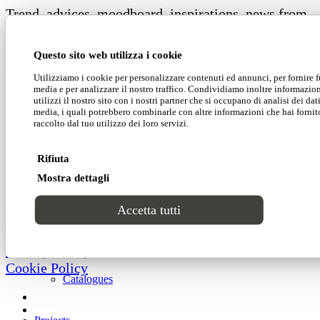
Trend, advices, moodboard, inspirations, news from
Domingo world to share with you
Lab1
Questo sito web utilizza i cookie
Catalogues
Utilizziamo i cookie per personalizzare contenuti ed annunci, per fornire f
media e per analizzare il nostro traffico. Condividiamo inoltre informazio
utilizzi il nostro sito con i nostri partner che si occupano di analisi dei da
media, i quali potrebbero combinarle con altre informazioni che hai forni
Styles
Domingo Salotti S.r.l.
raccolto dal tuo utilizzo dei loro servizi.
Modern
Rifiuta
Mostra dettagli
Domingo Salotti S.r.l. Str. della Romagna, 285 –
Luxury
61121 Pesaro (PU) Italia
Accetta tutti
© Domingo | P. IVA 00165000415
Classic
Privacy Policy
Cookie Policy
Catalogues