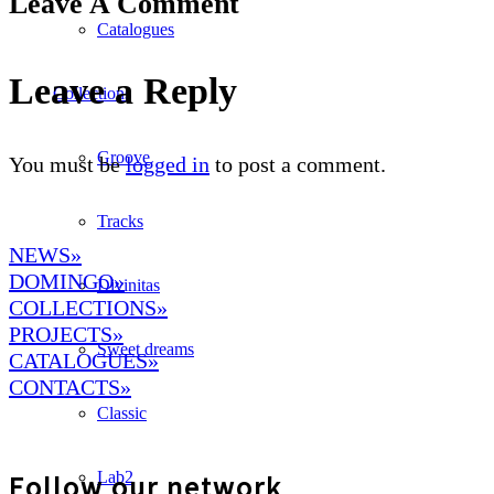
Leave A Comment
Catalogues
Leave a Reply
Collections
Groove
You must be
logged in
to post a comment.
Tracks
NEWS»
DOMINGO
»
Divinitas
COLLECTIONS»
PROJECTS»
Sweet dreams
CATALOGUES»
CONTACTS»
Classic
Lab2
Follow our network