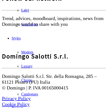
Lab1
Trend, advices, moodboard, inspirations, news from
Domingo world to share with you
Catalogues
Styles
Modern
Domingo Salotti S.r.l.
Luxury
Domingo Salotti S.r.l. Str. della Romagna, 285 –
Classic
61121 Pesaro (PU) Italia
© Domingo | P. IVA 00165000415
Catalogues
Privacy Policy
Cookie Policy