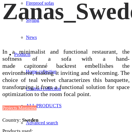
Zanas_Swed
Fireproof sofas
Styling
News
In a minimalist and functional restaurant, the
Products
softness of a sofa with a hand-
made capitonné backrest embellishes the
Home collection
environment, making it inviting and welcoming. The
choice of teal velvet characterizes this banquette,
transforming it from a functional solution for space
Contract collection
optimization to the room focal point.
ALL PRODUCTS
Projects Magazine
Country:
Sweden
Advanced search
Products used: