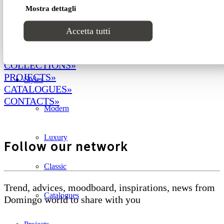
Mostra dettagli
Lab1
Accetta tutti
NEWS»
Catalogues
DOMINGO
»
COLLECTIONS»
PROJECTS»
Styles
CATALOGUES»
CONTACTS»
Modern
Luxury
Follow our network
Classic
Trend, advices, moodboard, inspirations, news from
Catalogues
Domingo world to share with you