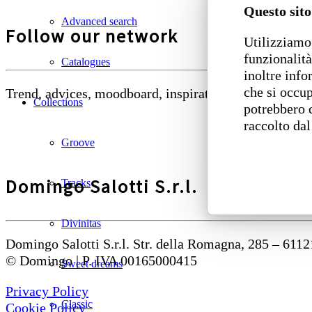
Questo sito
Advanced search
Follow our network
Utilizziamo 
funzionalità
Catalogues
inoltre info
che si occup
Trend, advices, moodboard, inspirations, news from 
Collections
potrebbero 
raccolto dal
Groove
Domingo Salotti S.r.l.
Tracks
Divinitas
Domingo Salotti S.r.l. Str. della Romagna, 285 – 6112
© Domingo | P. IVA 00165000415
Sweet dreams
Privacy Policy
Classic
Cookie Policy