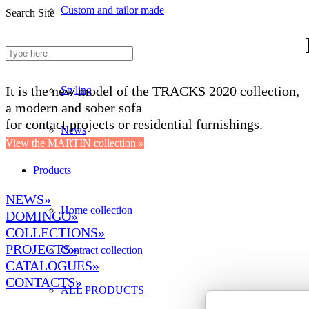
Custom and tailor made
Search Site
Fireproof sofas
It is the new model of the TRACKS 2020 collection,
Styling
a modern and sober sofa
for contact projects or residential furnishings.
News
View the MARTIN collection »
Products
NEWS»
Home collection
DOMINGO
»
COLLECTIONS»
PROJECTS»
Contract collection
CATALOGUES»
CONTACTS»
ALL PRODUCTS