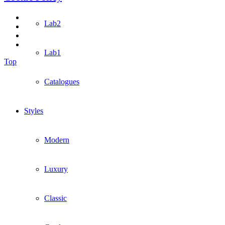
Lab2
Lab1
Top
Catalogues
Styles
Modern
Luxury
Classic