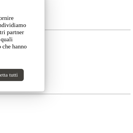
ornire
ondividiamo
tri partner
 quali
o che hanno
tta tutti