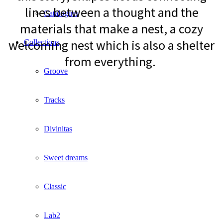
lines between a thought and the
Catalogues
materials that make a nest, a cozy
welcoming nest which is also a shelter
Collections
from everything.
Groove
Tracks
Divinitas
Sweet dreams
Classic
Lab2