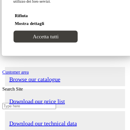
Projects
utilizzo dei loro servizi.
A corner of the home that radiates beauty. This is
Rifiuta
Contacts
Foy, the sofa of hugs.
Mostra dettagli
Accetta tutti
Dimensions
Customer area
Browse our catalogue
Search Site
Download our price list
Download our technical data