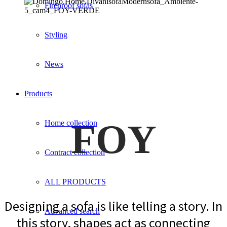
Fireproof sofas
Styling
News
Products
FOY
Home collection
Contract collection
ALL PRODUCTS
Designing a sofa is like telling a story. In
Advanced search
this story, shapes act as connecting