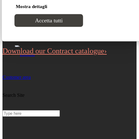
HTC-02 for
Projects
Mostra dettagli
Contacts
Accetta tutti
Contract
Download our Contract catalogue›
Customer area
Search Site