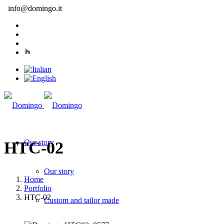
info@domingo.it
Our story
HTC-02
Our story
Home
Portfolio
HTC-02
Custom and tailor made