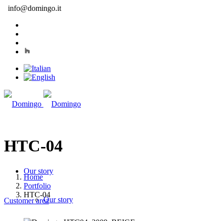
info@domingo.it
HTC-04
Our story
Home
Portfolio
HTC-04
Our story
Customer area