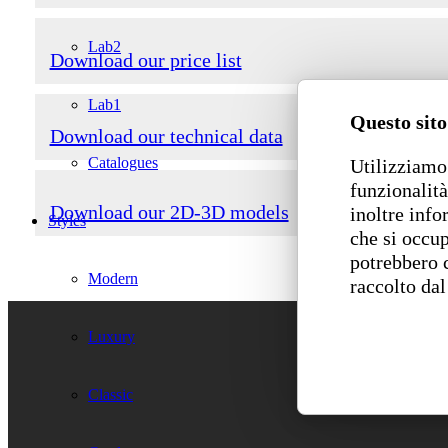
Lab2
Download our price list
Lab1
Questo sito
Download our technical data
Catalogues
Utilizziamo 
funzionalità
Download our 2D-3D models
inoltre info
Styles
che si occup
potrebbero 
Modern
raccolto dal
Luxury
Classic