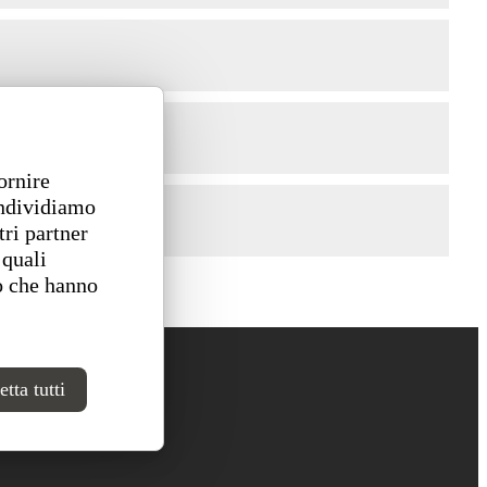
ornire
ondividiamo
tri partner
 quali
o che hanno
tta tutti