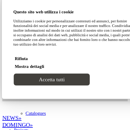
Questo sito web utilizza i cookie
Lab1
Utilizziamo i cookie per personalizzare contenuti ed annunci, per fornire
funzionalità dei social media e per analizzare il nostro traffico. Condivid
Catalogues
inoltre informazioni sul modo in cui utilizzi il nostro sito con i nostri part
si occupano di analisi dei dati web, pubblicità e social media, i quali potr
combinarle con altre informazioni che hai fornito loro o che hanno raccolt
tuo utilizzo dei loro servizi.
Styles
Rifiuta
Modern
Mostra dettagli
You might also like
Accetta tutti
Luxury
Amoroso Salotto Culinario_Palermo
Zanas_Sweden
Classic
Catalogues
NEWS»
DOMINGO
»