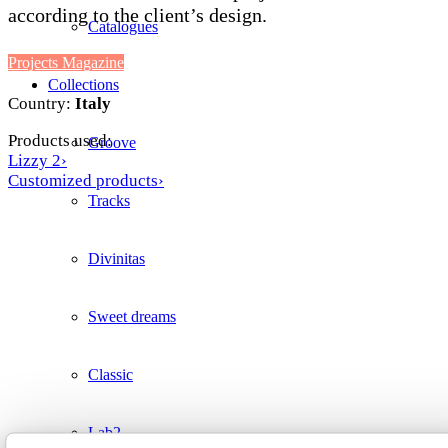
according to the client’s design.
Catalogues
Projects Magazine
Collections
Country:
Italy
Products used:
Groove
Lizzy 2›
Customized products›
Tracks
Divinitas
Sweet dreams
Classic
Lab2