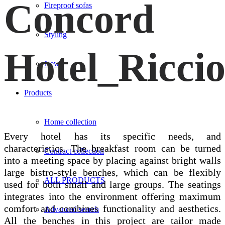
Concord
Fireproof sofas
Styling
Hotel_Ricci
News
Products
Home collection
Every hotel has its specific needs, and
characteristics. The breakfast room can be turned
Contract collection
into a meeting space by placing against bright walls
large bistro-style benches, which can be flexibly
ALL PRODUCTS
used for both small and large groups. The seatings
integrates into the environment offering maximum
comfort and combines functionality and aesthetics.
Advanced search
All the benches in this project are tailor made