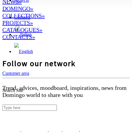
Projects
NEWS»
DOMINGO
»
COLLECTIONS»
Contacts
PROJECTS»
CATALOGUES»
CONTACTS»
Follow our network
Customer area
Trend, advices, moodboard, inspirations, news from
Search Site
Domingo world to share with you