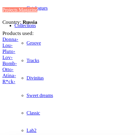
Catalogues
Projects Magazine
Country:
Russia
Collections
Products used:
Donna›
Groove
Lou›
Pluto›
Lov›
Tracks
Bomb›
Otto›
Atina›
Divinitas
R*ck›
Sweet dreams
Classic
Lab2