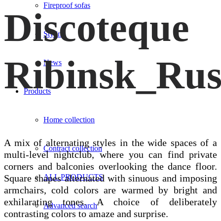
Fireproof sofas
Discoteque
Styling
Ribinsk_Rus
News
Products
Home collection
A mix of alternating styles in the wide spaces of a
Contract collection
multi-level nightclub, where you can find private
corners and balconies overlooking the dance floor.
ALL PRODUCTS
Square shapes alternated with sinuous and imposing
armchairs, cold colors are warmed by bright and
exhilarating tones. A choice of deliberately
Advanced search
contrasting colors to amaze and surprise.