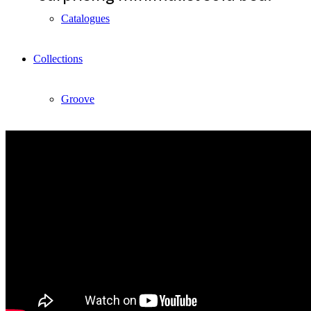
Catalogues
Collections
Groove
Tracks
Divinitas
Sweet dreams
Classic
Lab2