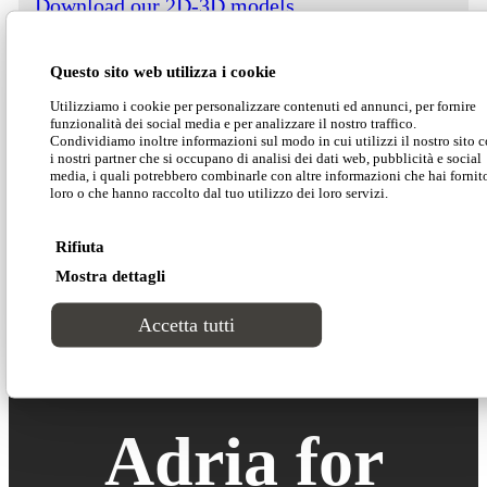
Download our 2D-3D models
Questo sito web utilizza i cookie
Utilizziamo i cookie per personalizzare contenuti ed annunci, per fornire
Adria is the space-saving sofa that turns the living
funzionalità dei social media e per analizzare il nostro traffico.
area into a sleeping area in just a blick of an eye: a
Condividiamo inoltre informazioni sul modo in cui utilizzi il nostro sito 
i nostri partner che si occupano di analisi dei dati web, pubblicità e social
comfortable nest for guests and an effective and
media, i quali potrebbero combinarle con altre informazioni che hai fornit
practical solution for hosts.
loro o che hanno raccolto dal tuo utilizzo dei loro servizi.
Rifiuta
Mostra dettagli
Accetta tutti
Adria for