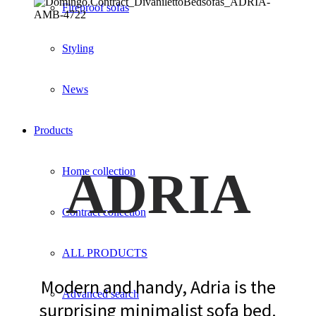
Fireproof sofas
Styling
News
Products
ADRIA
Home collection
Contract collection
ALL PRODUCTS
Modern and handy, Adria is the
Advanced search
surprising minimalist sofa bed.