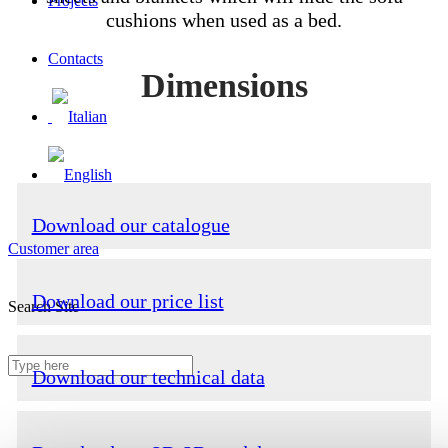
Projects
cushions when used as a bed.
Contacts
Dimensions
Download our catalogue
Customer area
Download our price list
Search Site
Download our technical data