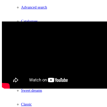
Advanced search
Catalogues
Collections
Groove
Tracks
Divinitas
Sweet dreams
Classic