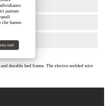
ondividiamo
tri partner
 quali
o che hanno
tta tutti
le and durable bed frame. The electro-welded wire