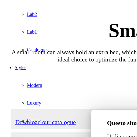
Lab2
Sma
Lab1
Catalogues
A small room can always hold an extra bed, which c
ideal choice to optimize the fun
Styles
Modern
Luxury
Classic
Download our catalogue
Questo sito
Utilizziamo 