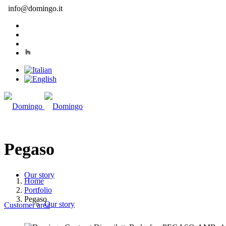
info@domingo.it
Pegaso
Our story
Home
Portfolio
Pegaso
Our story
Customer area