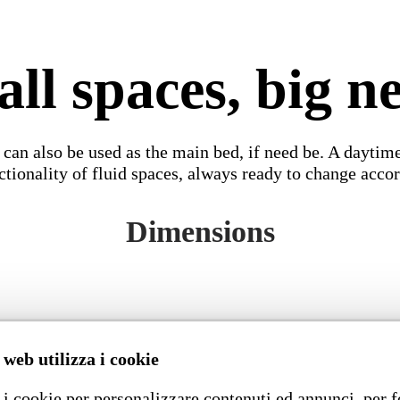
ll spaces, big n
an also be used as the main bed, if need be. A daytime 
ctionality of fluid spaces, always ready to change acco
Dimensions
 web utilizza i cookie
i cookie per personalizzare contenuti ed annunci, per f