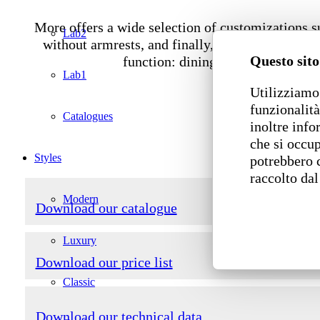
More offers a wide selection of customizations 
Lab2
without armrests, and finally, a wide selection o
Questo sito
function: dining or dancing on it.
Lab1
Utilizziamo 
funzionalità
Catalogues
inoltre info
che si occup
Styles
potrebbero 
raccolto dal
Modern
Download our catalogue
Luxury
Download our price list
Classic
Download our technical data