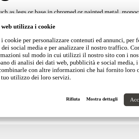
such as legs or base in chromed or painted metal, mono
f finishing to embellish backrests. It is the ideal solu
 web utilizza i cookie
 The version with detachable cushion can be made with a r
i cookie per personalizzare contenuti ed annunci, per f
Dimensions
 dei social media e per analizzare il nostro traffico. C
rmazioni sul modo in cui utilizzi il nostro sito con i nos
ano di analisi dei dati web, pubblicità e social media, i
combinarle con altre informazioni che hai fornito loro 
 tuo utilizzo dei loro servizi.
Rifiuta
Mostra dettagli
Acce