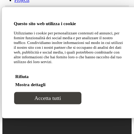
Projects
Download our catalogue
Contacts
Questo sito web utilizza i cookie
Utilizziamo i cookie per personalizzare contenuti ed annunci, per
fornire funzionalità dei social media e per analizzare il nostro
Download our price list
traffico. Condividiamo inoltre informazioni sul modo in cui utilizzi
il nostro sito con i nostri partner che si occupano di analisi dei dati
web, pubblicità e social media, i quali potrebbero combinarle con
altre informazioni che hai fornito loro o che hanno raccolto dal tuo
utilizzo dei loro servizi.
Download our technical data
Customer area
Rifiuta
Mostra dettagli
Download our 2D-3D models
Search Site
Accetta tutti