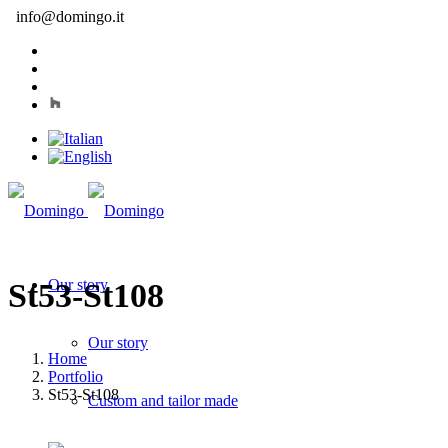
info@domingo.it
Our story
St53-St108
Our story
Home
Portfolio
St53-St108
Custom and tailor made