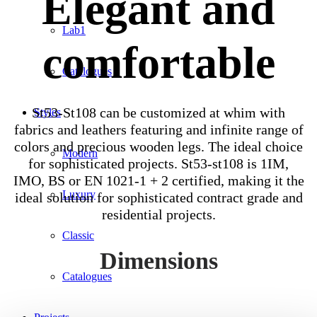
Elegant and
Lab1
comfortable
Catalogues
St53-St108 can be customized at whim with
Styles
fabrics and leathers featuring and infinite range of
colors and precious wooden legs. The ideal choice
Modern
for sophisticated projects. St53-st108 is 1IM,
IMO, BS or EN 1021-1 + 2 certified, making it the
Luxury
ideal solution for sophisticated contract grade and
residential projects.
Classic
Dimensions
Catalogues