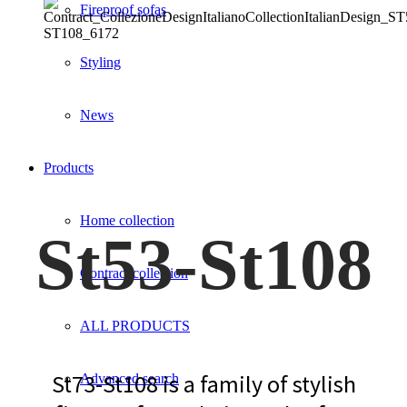
Fireproof sofas
Styling
News
Products
Home collection
St53-St108
Contract collection
ALL PRODUCTS
St73-St108 is a family of stylish
Advanced search