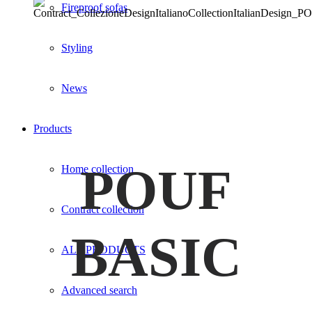
Fireproof sofas
Styling
News
Products
POUF
Home collection
Contract collection
BASIC
ALL PRODUCTS
Advanced search