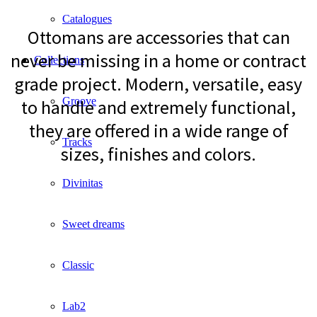
Catalogues
Ottomans are accessories that can
never be missing in a home or contract
Collections
grade project. Modern, versatile, easy
Groove
to handle and extremely functional,
they are offered in a wide range of
Tracks
sizes, finishes and colors.
Divinitas
Sweet dreams
Classic
Lab2