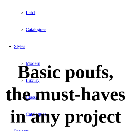
Lab1
Catalogues
Styles
Modern
Basic poufs,
Luxury
the must-haves
Classic
in any project
Catalogues