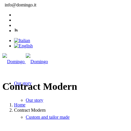
info@domingo.it
Our story
Contract Modern
Our story
Home
Contract Modern
Custom and tailor made